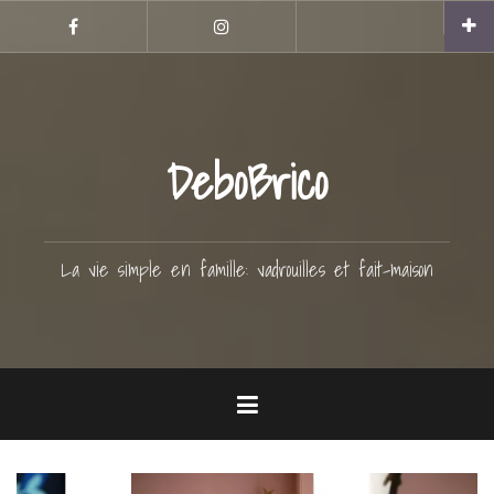
Aller
Hellocoton
au
Facebook
Instagram
contenu
principal
DeboBrico
La vie simple en famille: vadrouilles et fait-maison