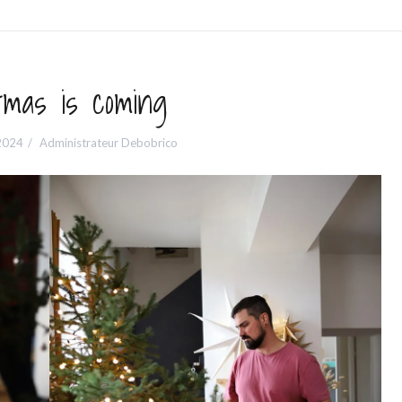
tmas is coming
2024
Administrateur Debobrico