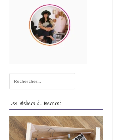
i
l
Rechercher :
Les ateliers du mercredi