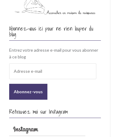
Abonnez-vous ici pour ne rien louper du
blog
Entrez votre adresse e-mail pour vous abonner
à ce blog
A
d
r
e
s
s
e
Retrouvez moi sur Instagram
e
-
m
a