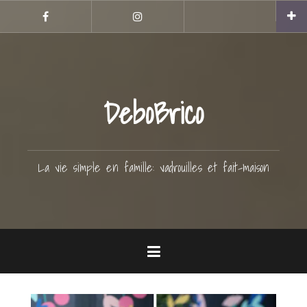
Aller
Hellocoton
au
Facebook
Instagram
contenu
principal
DeboBrico
La vie simple en famille: vadrouilles et fait-maison