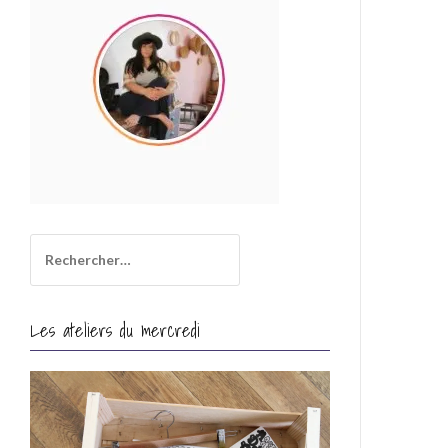
i
l
Rechercher :
Les ateliers du mercredi