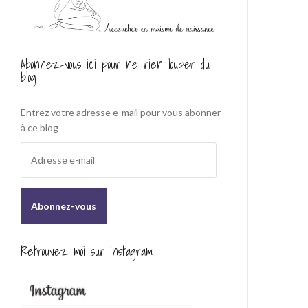
Abonnez-vous ici pour ne rien louper du
blog
Entrez votre adresse e-mail pour vous abonner
à ce blog
A
d
r
e
s
s
e
Retrouvez moi sur Instagram
e
-
m
a