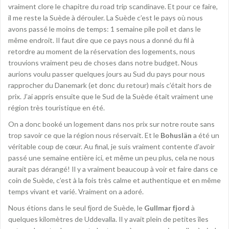
vraiment clore le chapitre du road trip scandinave. Et pour ce faire,
il me reste la Suède à dérouler. La Suède c’est le pays où nous
avons passé le moins de temps: 1 semaine pile poil et dans le
même endroit. Il faut dire que ce pays nous a donné du fil à
retordre au moment de la réservation des logements, nous
trouvions vraiment peu de choses dans notre budget. Nous
aurions voulu passer quelques jours au Sud du pays pour nous
rapprocher du Danemark (et donc du retour) mais c’était hors de
prix. J’ai appris ensuite que le Sud de la Suède était vraiment une
région très touristique en été.
On a donc booké un logement dans nos prix sur notre route sans
trop savoir ce que la région nous réservait. Et le
Bohuslän
a été un
véritable coup de cœur. Au final, je suis vraiment contente d’avoir
passé une semaine entière ici, et même un peu plus, cela ne nous
aurait pas dérangé! Il y a vraiment beaucoup à voir et faire dans ce
coin de Suède, c’est à la fois très calme et authentique et en même
temps vivant et varié. Vraiment on a adoré.
Nous étions dans le seul fjord de Suède, le
Gullmar fjord
à
quelques kilomètres de Uddevalla. Il y avait plein de petites îles