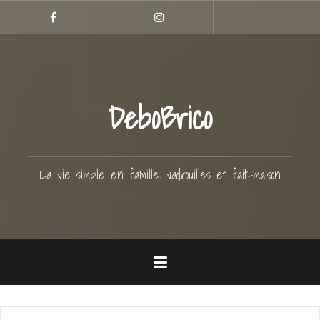
Aller
Hellocoton
au
Facebook
Instagram
contenu
principal
DeboBrico
La vie simple en famille: vadrouilles et fait-maison