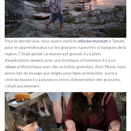
Pour le dernier jour, nous avons visité le
vitlycke museum
à Tanum,
pour en apprendre plus sur les gravures rupestres si typiques de la
region. C’était génial. Le musée est gratuit, il y a plein
d’explications dedans avec une boutique, à l’extérieur il y a un
village préhistorique avec des activités gratuites. Avec Mona, nous
avons fait du tissage aux doigts pour faire un bracelet. Juste à
côté du musée il y a plusieurs zones d’observation des gravures,
c’était passionnant.