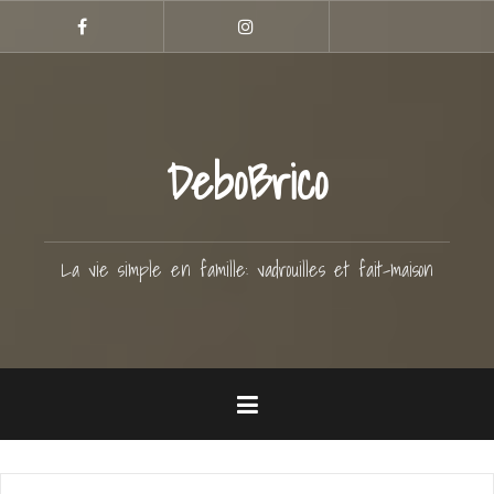
Aller
Hellocoton
au
Facebook
Instagram
contenu
principal
DeboBrico
La vie simple en famille: vadrouilles et fait-maison