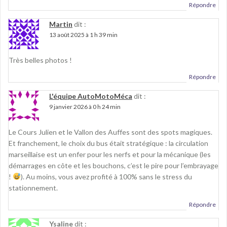
u
o
u
Répondre
v
u
v
e
v
e
l
e
l
Martin
dit :
l
l
l
e
l
e
13 août 2025 à 1 h 39 min
f
e
f
e
f
e
n
e
n
ê
n
ê
Très belles photos !
t
ê
t
r
t
r
e
r
e
Répondre
)
e
)
)
L'équipe AutoMotoMéca
dit :
9 janvier 2026 à 0 h 24 min
Le Cours Julien et le Vallon des Auffes sont des spots magiques.
Et franchement, le choix du bus était stratégique : la circulation
marseillaise est un enfer pour les nerfs et pour la mécanique (les
démarrages en côte et les bouchons, c’est le pire pour l’embrayage
!
). Au moins, vous avez profité à 100% sans le stress du
stationnement.
Répondre
Ysaline
dit :