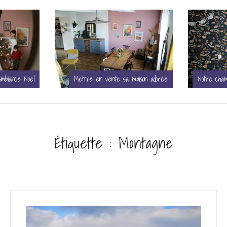
aison adorée
Notre chambre devenue celle de Mona
Étiquette :
Montagne