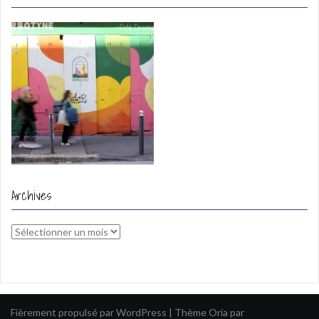
Archives
Archives
Fièrement propulsé par WordPress
|
Thème
Oria
par