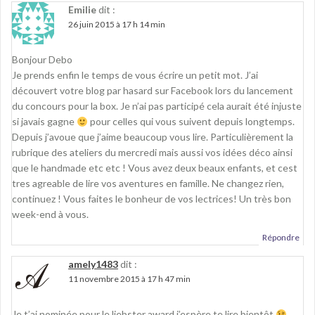
Emilie
dit :
26 juin 2015 à 17 h 14 min
Bonjour Debo
Je prends enfin le temps de vous écrire un petit mot. J’ai
découvert votre blog par hasard sur Facebook lors du lancement
du concours pour la box. Je n’ai pas participé cela aurait été injuste
si javais gagne
pour celles qui vous suivent depuis longtemps.
Depuis j’avoue que j’aime beaucoup vous lire. Particulièrement la
rubrique des ateliers du mercredi mais aussi vos idées déco ainsi
que le handmade etc etc ! Vous avez deux beaux enfants, et cest
tres agreable de lire vos aventures en famille. Ne changez rien,
continuez ! Vous faites le bonheur de vos lectrices! Un très bon
week-end à vous.
Répondre
amely1483
dit :
11 novembre 2015 à 17 h 47 min
Je t’ai nominée pour le liebster award j’espère te lire bientôt