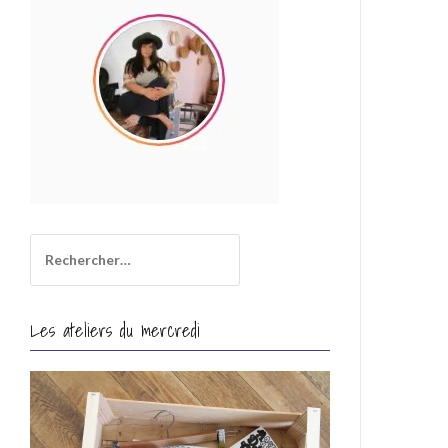
i
l
Rechercher :
Les ateliers du mercredi