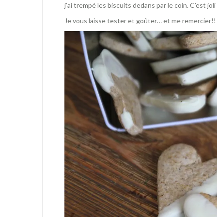
j’ai trempé les biscuits dedans par le coin. C’est jo
Je vous laisse tester et goûter… et me remercier!