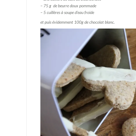
– 75 g de beurre doux pommade
– 5 cuillères à soupe d’eau froide
et puis évidemment 100g de chocolat blanc.