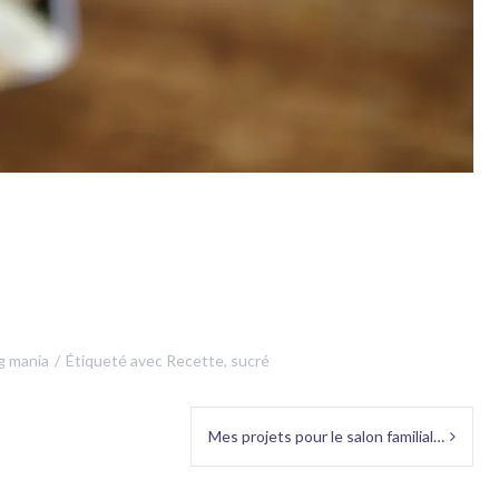
g mania
Étiqueté avec
Recette
,
sucré
Mes projets pour le salon familial…