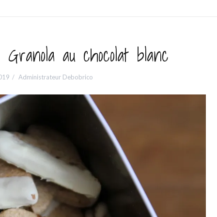
n Granola au chocolat blanc
019
Administrateur Debobrico