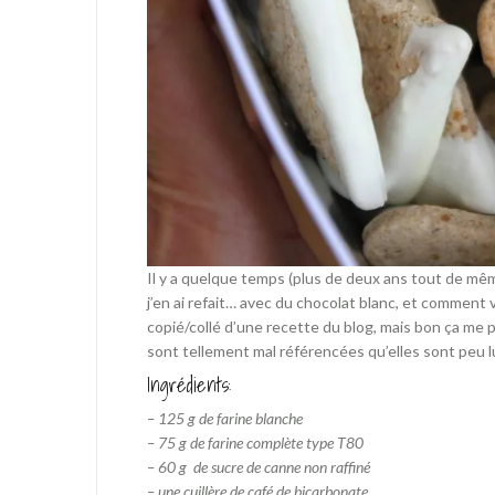
Il y a quelque temps (plus de deux ans tout de même
j’en ai refait… avec du chocolat blanc, et comment vo
copié/collé d’une recette du blog, mais bon ça me 
sont tellement mal référencées qu’elles sont peu 
Ingrédients:
– 125 g de farine blanche
– 75 g de farine complète type T80
– 60 g de sucre de canne non raffiné
– une cuillère de café de bicarbonate