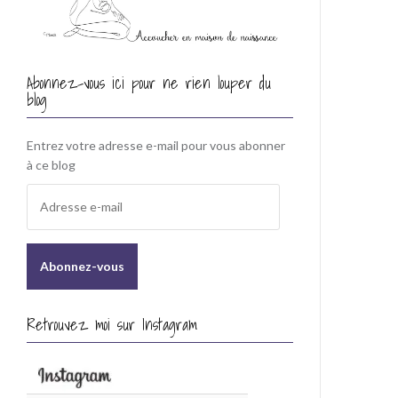
Abonnez-vous ici pour ne rien louper du
blog
Entrez votre adresse e-mail pour vous abonner
à ce blog
A
d
r
e
s
s
e
Retrouvez moi sur Instagram
e
-
m
a