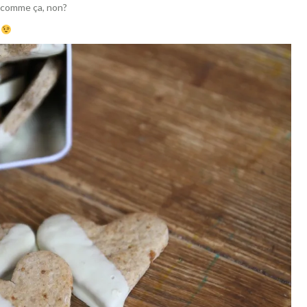
li comme ça, non?
!