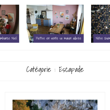
maison adorée
Notre chambre devenue celle de Mona
Catégorie :
Escapade