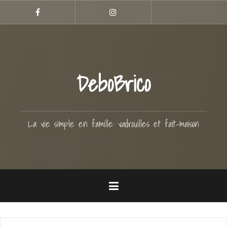
Aller
Hellocoton
au
Facebook
Instagram
contenu
principal
DeboBrico
La vie simple en famille: vadrouilles et fait-maison