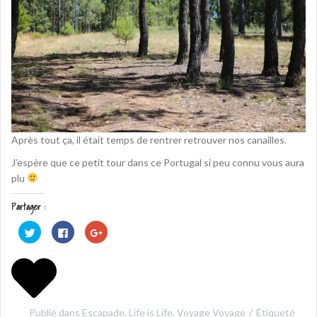
Après tout ça, il était temps de rentrer retrouver nos canailles.
J’espère que ce petit tour dans ce Portugal si peu connu vous aura
plu
Partager :
C
C
C
l
l
l
i
i
i
q
q
q
u
u
u
e
e
e
z
z
z
p
p
p
o
o
o
u
u
u
Publié dans
Escapade
,
Life is Life
,
Voyage Voyage
Étiqueté
r
r
r