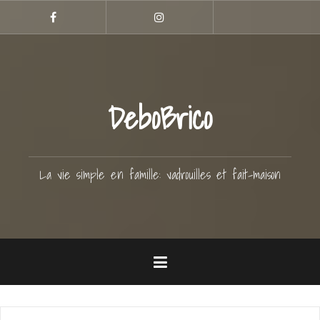
Aller
Hellocoton
au
Facebook
Instagram
contenu
principal
DeboBrico
La vie simple en famille: vadrouilles et fait-maison