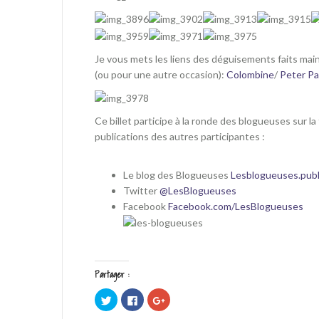
Je vous mets les liens des déguisements faits main
(ou pour une autre occasion):
Colombine
/
Peter P
Ce billet participe à la ronde des blogueuses sur 
publications des autres participantes :
Le blog des Blogueuses
Lesblogueuses.publ
Twitter
@LesBlogueuses
Facebook
Facebook.com/LesBlogueuses
Partager :
C
C
C
l
l
l
i
i
i