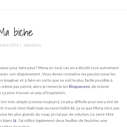
Ma biche
tobre 2016
debobrico
uiser pour faire peur? Mona en tout cas en a décidé tout autrement
e avec son déguisement. Vous devez connaitre ma passion pour les
es imaginer et à faire en sorte que se soit le plus facile possible à
ais même pas pensé, alors je remercie les
Blogueuses
, de m’avoir
de ça pour trouver un peu d’inspiration.
est très simple (comme toujours). Le plus difficile pour moi a été de
ment trouvé chez Kiabi mais au rayon bébé
ici
, ça va que Mona n’est pas
our les plus grands du coup, je n’ai pas de solution. Le serre tête
gs blanc
là
. J’ai utilisé également deux feuilles de feutrine, une
 petites branches.