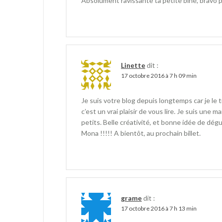
Absolument ravissante ta petite bihe, bravo p
n
u
n
e
n
e
n
e
n
o
n
o
u
o
u
v
u
v
e
v
e
l
e
l
l
l
l
e
l
e
f
e
f
Linette
dit :
e
f
e
n
e
n
17 octobre 2016 à 7 h 09 min
ê
n
ê
t
ê
t
r
t
r
e
r
e
Je suis votre blog depuis longtemps car je le
)
e
)
)
c’est un vrai plaisir de vous lire. Je suis une m
petits. Belle créativité, et bonne idée de dégu
Mona !!!!! A bientôt, au prochain billet.
grame
dit :
17 octobre 2016 à 7 h 13 min