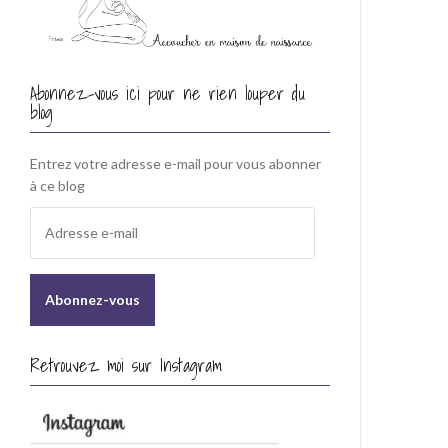
Abonnez-vous ici pour ne rien louper du
blog
Entrez votre adresse e-mail pour vous abonner
à ce blog
A
d
r
e
s
s
e
Retrouvez moi sur Instagram
e
-
m
a