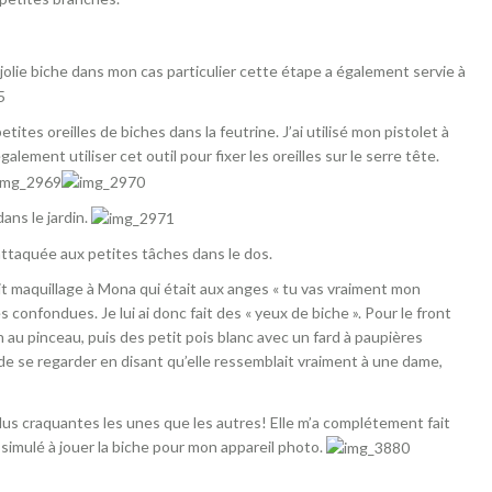
a jolie biche dans mon cas particulier cette étape a également servie à
ites oreilles de biches dans la feutrine. J’ai utilisé mon pistolet à
i également utiliser cet outil pour fixer les oreilles sur le serre tête.
ans le jardin.
 attaquée aux petites tâches dans le dos.
etit maquillage à Mona qui était aux anges « tu vas vraiment mon
s confondues. Je lui ai donc fait des « yeux de biche ». Pour le front
on au pinceau, puis des petit pois blanc avec un fard à paupières
s de se regarder en disant qu’elle ressemblait vraiment à une dame,
 plus craquantes les unes que les autres! Elle m’a complétement fait
issimulé à jouer la biche pour mon appareil photo.