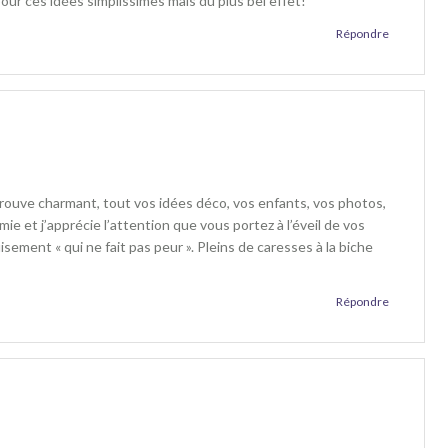
our ces idées simplissimes mais du plus bel effet!
Répondre
 trouve charmant, tout vos idées déco, vos enfants, vos photos,
amie et j’apprécie l’attention que vous portez à l’éveil de vos
isement « qui ne fait pas peur ». Pleins de caresses à la biche
Répondre