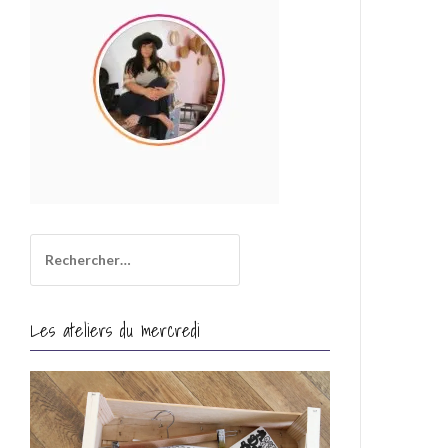
i
l
Rechercher :
Les ateliers du mercredi