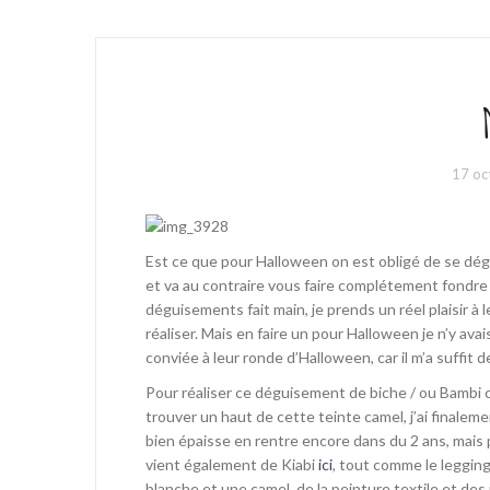
17 oc
Est ce que pour Halloween on est obligé de se dég
et va au contraire vous faire complétement fondr
déguisements fait main, je prends un réel plaisir à l
réaliser. Mais en faire un pour Halloween je n’y av
conviée à leur ronde d’Halloween, car il m’a suffit 
Pour réaliser ce déguisement de biche / ou Bambi c’
trouver un haut de cette teinte camel, j’ai finale
bien épaisse en rentre encore dans du 2 ans, mais p
vient également de Kiabi
ici
, tout comme le leggin
blanche et une camel, de la peinture textile et des