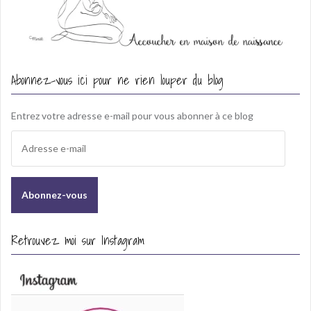
Abonnez-vous ici pour ne rien louper du blog
Entrez votre adresse e-mail pour vous abonner à ce blog
A
d
r
e
s
s
e
Retrouvez moi sur Instagram
e
-
m
a
i