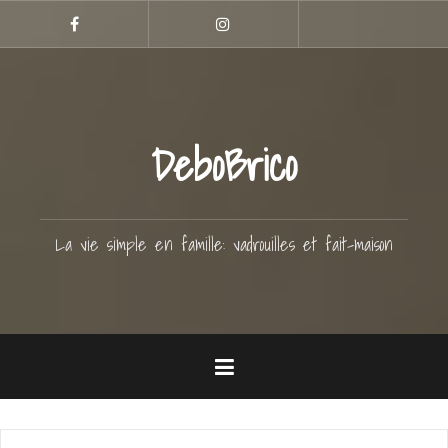
Aller
Hellocoton
au
Facebook
Instagram
contenu
principal
DeboBrico
La vie simple en famille: vadrouilles et fait-maison