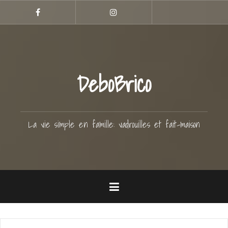
Aller
Hellocoton
au
Facebook
Instagram
contenu
principal
DeboBrico
La vie simple en famille: vadrouilles et fait-maison