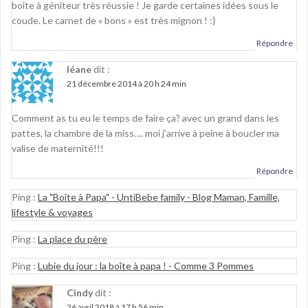
boîte à géniteur très réussie ! Je garde certaines idées sous le
coude. Le carnet de « bons » est très mignon ! :}
Répondre
léane
dit :
21 décembre 2014 à 20 h 24 min
Comment as tu eu le temps de faire ça? avec un grand dans les
pattes, la chambre de la miss…. moi j’arrive à peine à boucler ma
valise de maternité!!!
Répondre
Ping :
La "Boîte à Papa" - UntiBebe family - Blog Maman, Famille,
lifestyle & voyages
Ping :
La place du père
Ping :
Lubie du jour : la boîte à papa ! - Comme 3 Pommes
Cindy
dit :
26 avril 2018 à 17 h 56 min