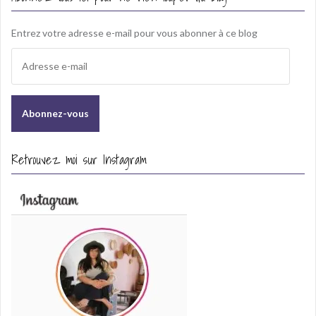
Entrez votre adresse e-mail pour vous abonner à ce blog
A
d
r
e
s
s
e
Retrouvez moi sur Instagram
e
-
m
a
i
l