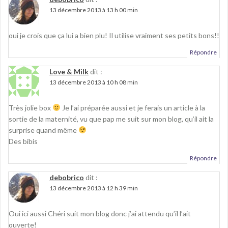
)
13 décembre 2013 à 13 h 00 min
oui je crois que ça lui a bien plu! Il utilise vraiment ses petits bons!!
Répondre
Love & Milk
dit :
13 décembre 2013 à 10 h 08 min
Très jolie box
Je l’ai préparée aussi et je ferais un article à la
sortie de la maternité, vu que pap me suit sur mon blog, qu’il ait la
surprise quand même
Des bibis
Répondre
debobrico
dit :
13 décembre 2013 à 12 h 39 min
Oui ici aussi Chéri suit mon blog donc j’ai attendu qu’il l’ait
ouverte!