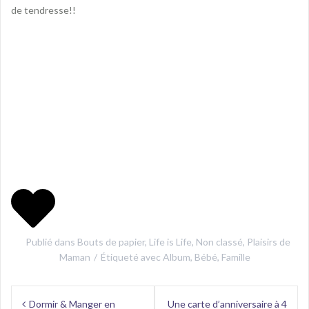
de tendresse!!
Publié dans
Bouts de papier
,
Life is Life
,
Non classé
,
Plaisirs de
Maman
Étiqueté avec
Album
,
Bébé
,
Famille
Navigation
Dormir & Manger en
Une carte d’anniversaire à 4