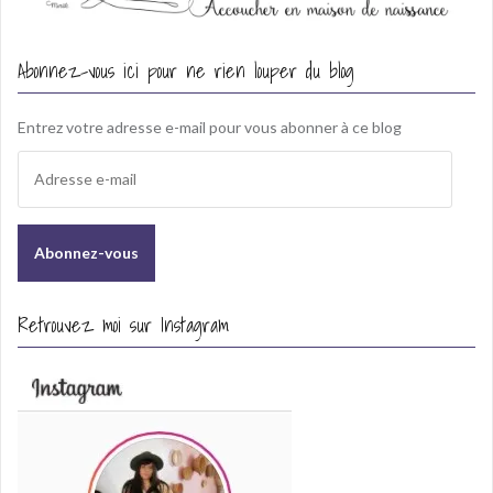
Abonnez-vous ici pour ne rien louper du blog
Entrez votre adresse e-mail pour vous abonner à ce blog
A
d
r
e
s
s
e
Retrouvez moi sur Instagram
e
-
m
a
i
l