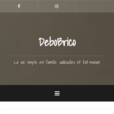
Aller
Hellocoton
au
Facebook
Instagram
contenu
principal
DeboBrico
La vie simple en famille: vadrouilles et fait-maison