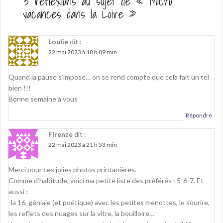
3 réflexions au sujet de «
Micro
e
o
e
r
o
+
vacances dans la Loire
»
(
k
(
o
(
o
u
o
u
v
u
v
r
v
r
Loulie
dit :
e
r
e
d
e
d
22 mai 2023 à 10 h 09 min
a
d
a
n
a
n
s
n
s
u
s
u
Quand la pause s’impose… on se rend compte que cela fait un tel
n
u
n
e
n
e
bien !!!
n
e
n
o
n
o
Bonne semaine à vous
u
o
u
v
u
v
e
v
e
Répondre
l
e
l
l
l
l
e
l
e
Firenze
dit :
f
e
f
22 mai 2023 à 21 h 53 min
e
f
e
n
e
n
ê
n
ê
t
ê
t
r
t
r
Merci pour ces jolies photos printanières.
e
r
e
Comme d’habitude, voici ma petite liste des préférés : 5-6-7. Et
)
e
)
)
aussi :
-la 16, géniale (et poétique) avec les petites menottes, le sourire,
les reflets des nuages sur la vitre, la bouilloire…