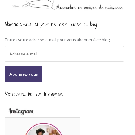
Abonnez-vous ici pour ne rien louper du blog
Entrez votre adresse e-mail pour vous abonner à ce blog
A
d
r
e
s
s
e
Retrouvez moi sur Instagram
e
-
m
a
i
l