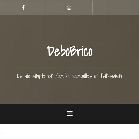
Aller
Hellocoton
au
Facebook
Instagram
contenu
principal
DeboBrico
La vie simple en famille: vadrouilles et fait-maison