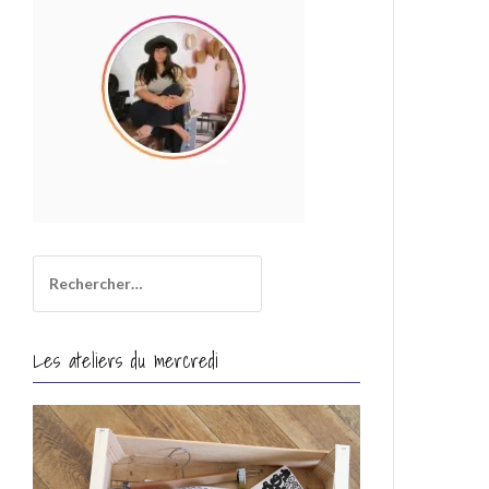
i
l
Rechercher :
Les ateliers du mercredi