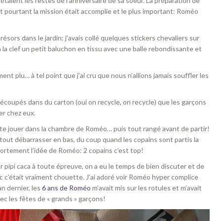
taient les restes de l’anniversaire de sa soeur. La préparation de
et pourtant la mission était accomplie et le plus important: Roméo
ors dans le jardin: j’avais collé quelques stickers chevaliers sur
 à la clef un petit baluchon en tissu avec une balle rebondissante et
ent plu… à tel point que j’ai cru que nous n’allions jamais souffler les
découpés dans du carton (oui on recycle, on recycle) que les garçons
er chez eux.
ste jouer dans la chambre de Roméo… puis tout rangé avant de partir!
 tout débarrasser en bas, du coup quand les copains sont partis la
fortement l’idée de Roméo: 2 copains c’est top!
r pipi caca à toute épreuve, on a eu le temps de bien discuter et de
c’était vraiment chouette. J’ai adoré voir Roméo hyper complice
an dernier, les
6 ans de Roméo
m’avait mis sur les rotules et m’avait
c les fêtes de « grands » garçons!