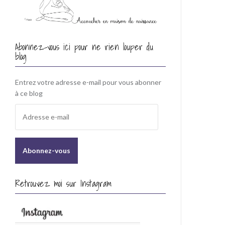
Abonnez-vous ici pour ne rien louper du
blog
Entrez votre adresse e-mail pour vous abonner
à ce blog
A
d
r
e
s
s
e
Retrouvez moi sur Instagram
e
-
m
a