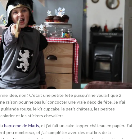
e idée, non? C’était une petite fête puisqu’il ne voulait que 2
ne raison pour ne pas lui concocter une vraie déco de fête. Je n’ai
la guirlande rouge, le kit cupcake, le petit château, les petites
 colorier et les stickers chevaliers…
du
bapteme de Matis
, et j’ai fait un cake topper château en papier. J’ai
ent peu nombreux, et j’ai compléter avec des muffins de la