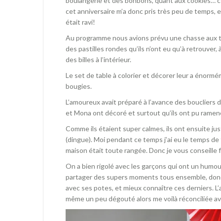
boulangerie et des bonbons, quant aux cookies… c’é
cet anniversaire m’a donc pris très peu de temps, 
était ravi!
Au programme nous avions prévu une chasse aux trés
des pastilles rondes qu’ils n’ont eu qu’à retrouver,
des billes à l’intérieur.
Le set de table à colorier et décorer leur a énormém
bougies.
L’amoureux avait préparé à l’avance des boucliers 
et Mona ont décoré et surtout qu’ils ont pu ramen
Comme ils étaient super calmes, ils ont ensuite ju
(dingue). Moi pendant ce temps j’ai eu le temps de
maison était toute rangée. Donc je vous conseille 
On a bien rigolé avec les garçons qui ont un humou
partager des supers moments tous ensemble, donc 
avec ses potes, et mieux connaître ces derniers. L’
même un peu dégouté alors me voilà réconciliée ave