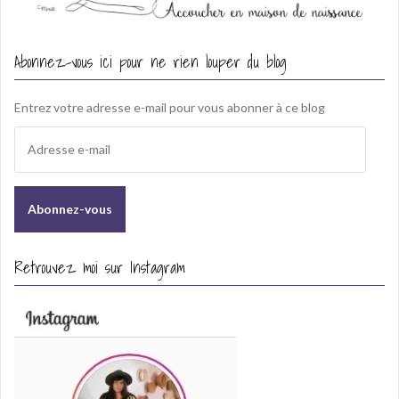
Abonnez-vous ici pour ne rien louper du blog
Entrez votre adresse e-mail pour vous abonner à ce blog
A
d
r
e
s
s
e
Retrouvez moi sur Instagram
e
-
m
a
i
l