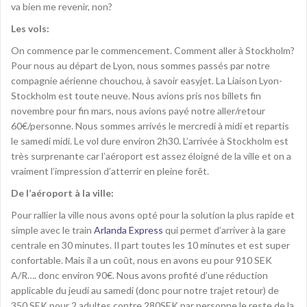
va bien me revenir, non?
Les vols:
On commence par le commencement. Comment aller à Stockholm?
Pour nous au départ de Lyon, nous sommes passés par notre
compagnie aérienne chouchou, à savoir easyjet. La Liaison Lyon-
Stockholm est toute neuve. Nous avions pris nos billets fin
novembre pour fin mars, nous avions payé notre aller/retour
60€/personne. Nous sommes arrivés le mercredi à midi et repartis
le samedi midi. Le vol dure environ 2h30. L’arrivée à Stockholm est
très surprenante car l’aéroport est assez éloigné de la ville et on a
vraiment l’impression d’atterrir en pleine forêt.
De l’aéroport à la ville:
Pour rallier la ville nous avons opté pour la solution la plus rapide et
simple avec le train
Arlanda Express
qui permet d’arriver à la gare
centrale en 30 minutes. Il part toutes les 10 minutes et est super
confortable. Mais il a un coût, nous en avons eu pour 910 SEK
A/R…. donc environ 90€. Nous avons profité d’une réduction
applicable du jeudi au samedi (donc pour notre trajet retour) de
350 SEK pour 2 adultes contre 280SEK par personne le reste de la