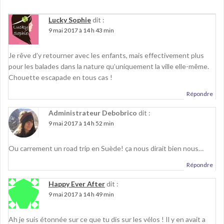
r
v
r
e
r
e
d
e
d
Lucky Sophie
dit :
a
d
a
n
a
n
9 mai 2017 à 14 h 43 min
s
n
s
u
s
u
n
u
n
e
n
e
Je rêve d’y retourner avec les enfants, mais effectivement plus
n
e
n
o
n
o
pour les balades dans la nature qu’uniquement la ville elle-même.
u
o
u
v
u
v
Chouette escapade en tous cas !
e
v
e
l
e
l
Répondre
l
l
l
e
l
e
f
e
f
Administrateur Debobrico
dit :
e
f
e
n
e
n
9 mai 2017 à 14 h 52 min
ê
n
ê
t
ê
t
r
t
r
e
r
e
Ou carrement un road trip en Suède! ça nous dirait bien nous…
)
e
)
)
Répondre
Happy Ever After
dit :
9 mai 2017 à 14 h 49 min
Ah je suis étonnée sur ce que tu dis sur les vélos ! Il y en avait a