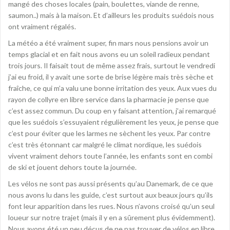
mangé des choses locales (pain, boulettes, viande de renne,
saumon..) mais à la maison. Et d’ailleurs les produits suédois nous
ont vraiment régalés.
La météo a été vraiment super, fin mars nous pensions avoir un
temps glacial et en fait nous avons eu un soleil radieux pendant
trois jours. Il faisait tout de même assez frais, surtout le vendredi
j’ai eu froid, il y avait une sorte de brise légère mais très sèche et
fraîche, ce qui m’a valu une bonne irritation des yeux. Aux vues du
rayon de collyre en libre service dans la pharmacie je pense que
c’est assez commun. Du coup en y faisant attention, j’ai remarqué
que les suédois s’essuyaient régulièrement les yeux, je pense que
c’est pour éviter que les larmes ne sèchent les yeux. Par contre
c’est très étonnant car malgré le climat nordique, les suédois
vivent vraiment dehors toute l’année, les enfants sont en combi
de ski et jouent dehors toute la journée.
Les vélos ne sont pas aussi présents qu’au Danemark, de ce que
nous avons lu dans les guide, c’est surtout aux beaux jours qu’ils
font leur apparition dans les rues. Nous n’avons croisé qu’un seul
loueur sur notre trajet (mais il y en a sûrement plus évidemment).
Nous avons été un peu déçus de ne pas trouver de vélos en libre