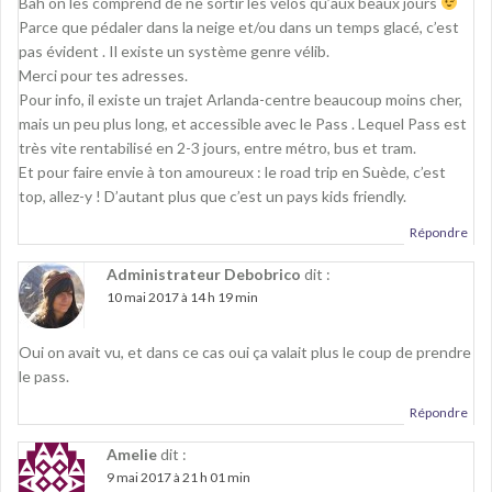
Bah on les comprend de ne sortir les vélos qu’aux beaux jours
Parce que pédaler dans la neige et/ou dans un temps glacé, c’est
pas évident . Il existe un système genre vélib.
Merci pour tes adresses.
Pour info, il existe un trajet Arlanda-centre beaucoup moins cher,
mais un peu plus long, et accessible avec le Pass . Lequel Pass est
très vite rentabilisé en 2-3 jours, entre métro, bus et tram.
Et pour faire envie à ton amoureux : le road trip en Suède, c’est
top, allez-y ! D’autant plus que c’est un pays kids friendly.
Répondre
Administrateur Debobrico
dit :
10 mai 2017 à 14 h 19 min
Oui on avait vu, et dans ce cas oui ça valait plus le coup de prendre
le pass.
Répondre
Amelie
dit :
9 mai 2017 à 21 h 01 min