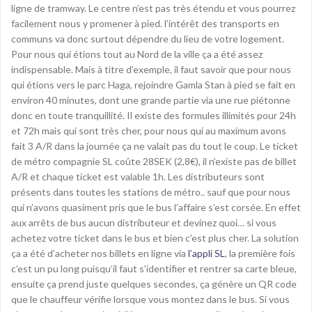
ligne de tramway. Le centre n’est pas très étendu et vous pourrez
facilement nous y promener à pied. l’intérêt des transports en
communs va donc surtout dépendre du lieu de votre logement.
Pour nous qui étions tout au Nord de la ville ça a été assez
indispensable. Mais à titre d’exemple, il faut savoir que pour nous
qui étions vers le parc Haga, rejoindre Gamla Stan à pied se fait en
environ 40 minutes, dont une grande partie via une rue piétonne
donc en toute tranquillité. Il existe des formules illimités pour 24h
et 72h mais qui sont très cher, pour nous qui au maximum avons
fait 3 A/R dans la journée ça ne valait pas du tout le coup. Le ticket
de métro compagnie SL coûte 28SEK (2,8€), il n’existe pas de billet
A/R et chaque ticket est valable 1h. Les distributeurs sont
présents dans toutes les stations de métro.. sauf que pour nous
qui n’avons quasiment pris que le bus l’affaire s’est corsée. En effet
aux arrêts de bus aucun distributeur et devinez quoi… si vous
achetez votre ticket dans le bus et bien c’est plus cher. La solution
ça a été d’acheter nos billets en ligne via
l’appli SL
, la première fois
c’est un pu long puisqu’il faut s’identifier et rentrer sa carte bleue,
ensuite ça prend juste quelques secondes, ça génère un QR code
que le chauffeur vérifie lorsque vous montez dans le bus. Si vous