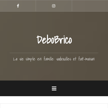
Aller
Hellocoton
au
Facebook
Instagram
contenu
principal
DeboBrico
La vie simple en famille: vadrouilles et fait-maison