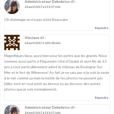
e
l
e
Administrateur Debobrico
dit :
f
e
f
24 avril 2017 à 21 h 27 min
e
f
e
n
e
n
ê
n
ê
t
ê
t
r
t
r
Oh dommage on n’a pas visité Beaucaire
e
r
e
)
e
)
Répondre
)
Vinciane
dit :
24 avril 2017 à 10 h 28 min
Magnifiques lieux, aussi bien pour les petits que les grands. Nous
sommes aussi partis à Pâques(en côte d’Opale) et mon fils de 3,5
ans a tout particulièrement adoré le château de Boulogne-Sur-
Mer et le fort de Wimereux! Au fait, je ne sais pas si je suis la seule
à le voir comme ça mais la moitié de tes photos ne passent pas
(elles sont en tout petit au dessus ou au dessous des autres
photos que je vois normalement).
Répondre
Administrateur Debobrico
dit :
24 avril 2017 à 21 h 27 min