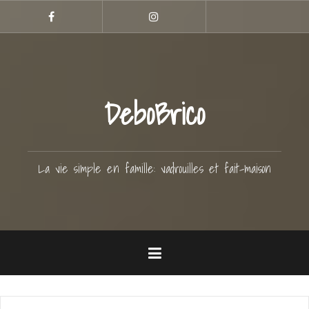
Aller
Hellocoton
au
Facebook
Instagram
contenu
principal
DeboBrico
La vie simple en famille: vadrouilles et fait-maison